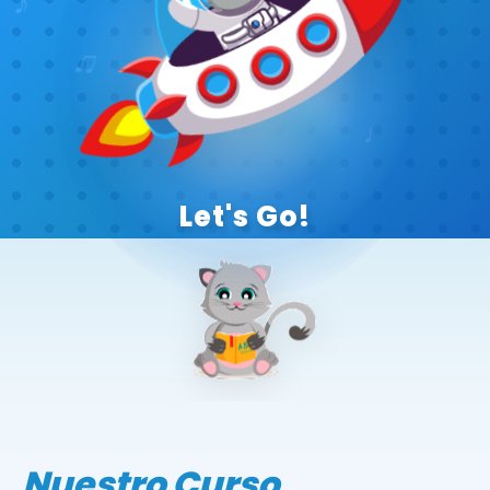
♪
♫
♩
Let's Go!
Nuestro Curso