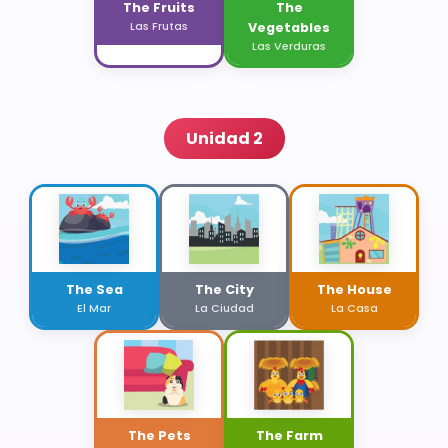
The Fruits
The
Las Frutas
Vegetables
Las Verduras
Unidad 2
The Sea
The City
The House
El Mar
La Ciudad
La Casa
The Pets
The Farm