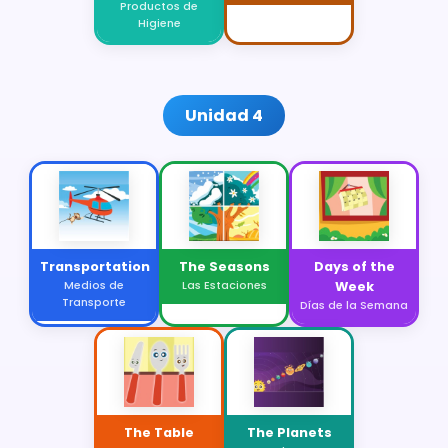
Productos de
Higiene
Unidad 4
Transportation
The Seasons
Days of the
Medios de
Las Estaciones
Week
Transporte
Días de la Semana
The Table
The Planets