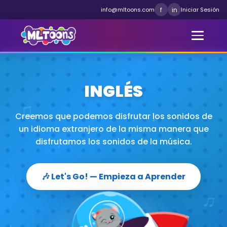
info@mltoons.com
f
in
Iniciar Sesión
INGLÉS
♫
♪
Creemos que podemos disfrutar los sonidos de
un idioma extranjero de la misma manera que
disfrutamos los sonidos de la música.
♩
🎶 Let's Go! — Empieza a Aprender
♫