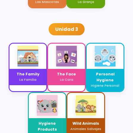
Las Mascotas
La Granja
Unidad 3
The Family
The Face
Personal
La Familia
La Cara
Hygiene
Higiene Personal
Hygiene
Wild Animals
Products
Animales Salvajes